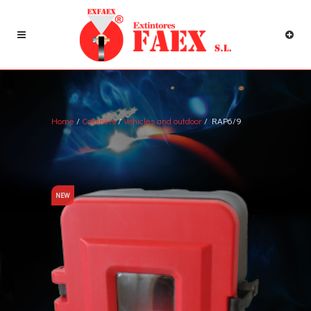
Home
/
Cabinets
/
Vehicles and outdoor
/ RAP6/9
NEW