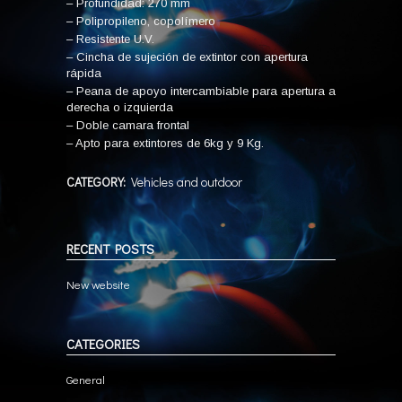
– Profundidad: 270 mm
– Polipropileno, copolímero
– Resistente U.V.
– Cincha de sujeción de extintor con apertura
rápida
– Peana de apoyo intercambiable para apertura a
derecha o izquierda
– Doble camara frontal
– Apto para extintores de 6kg y 9 Kg.
CATEGORY:
Vehicles and outdoor
RECENT POSTS
New website
CATEGORIES
General