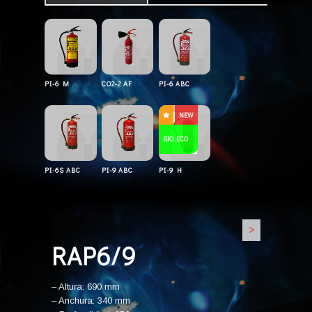
PI-6 M
CO2-2 AF
PI-6 ABC
NEW
BIO ECO
PI-6S ABC
PI-9 ABC
PI-9 H
>
RAP6/9
– Altura: 690 mm
– Anchura: 340 mm